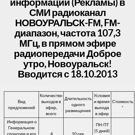
информации (Рекламы) в
СМИ радиоканал
НОВОУРАЛЬСК-FМ, FМ-
диапазон, частота 107,3
МГц, в прямом эфире
радиопередачи Доброе
утро, Новоуральск!
Вводится с 18.10.2013
Количество
Условия
Длительность
Вид
выходов в
и время
Стоимость
одного
предложений
эфир,
выхода
*
размещения
всего
в эфир
Информация о
ПН-ПТ
Генеральном
(5 дней)
спонсоре и его
4
10 сек.