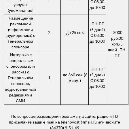
С 08.00
услугах
до 10.00
(упоминание)
Размещение
рекламной
ПН-ПТ
информации
(5 дней)
2
до 25 сек.
3000
(аудиоролика) о
С 08.00
руб.00
Генеральном
до 10.00
коп./5
спонсоре
дней , ПН-
Интервью с
ПТ
Генеральным
спонсором или
ПН-ПТ
рассказ о
до 360 сек. (6
(5 дней)
Генеральном
1
минут)
С 08.00
спонсоре,
до 10.00
подготовленный
редакциями
СМИ
По вопросам размещения рекламы на сайте, радио и ТВ
присылайте ваши e-mail на telenovosti@mail.ru или звоните
(34370) 9-51-49